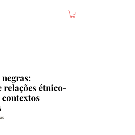
 negras:
e relações étnico-
 contextos
s
as
Preço