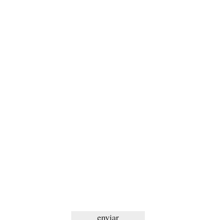
use o campo abaixo para nos contactar
ayvu
Rio de Janeiro
enviar