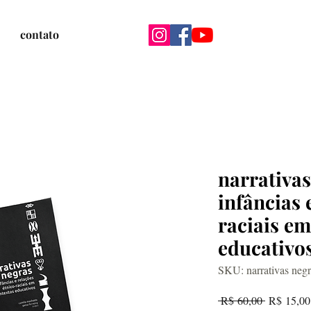
contato
narrativas
infâncias 
raciais em
educativo
SKU: narrativas negr
Preço
 R$ 60,00 
R$ 15,00