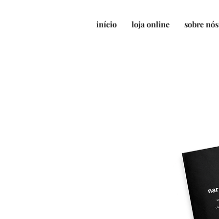
início
loja online
sobre nós